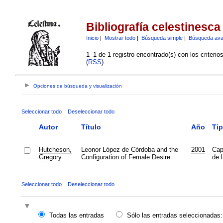
Bibliografía celestinesca
Inicio
|
Mostrar todo
|
Búsqueda simple
|
Búsqueda av
1–1 de 1 registro encontrado(s) con los criteri
(
RSS
):
Opciones de búsqueda y visualización
Seleccionar todo
Deseleccionar todo
Autor
Título
Año
Ti
Hutcheson,
Leonor López de Córdoba and the
2001
Cap
Gregory
Configuration of Female Desire
de l
Seleccionar todo
Deseleccionar todo
Todas las entradas
Sólo las entradas seleccionadas: