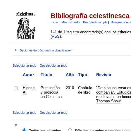
Bibliografía celestinesca
Inicio
|
Mostrar todo
|
Búsqueda simple
|
Búsqueda av
1–1 de 1 registro encontrado(s) con los criteri
(
RSS
):
Opciones de búsqueda y visualización
Seleccionar todo
Deseleccionar todo
Autor
Título
Año
Tipo
Revista
Higashi,
Puntuación
2010
Capítulo
"De ninguna cosa es
A.
y prosodia
de libro
compañia". Estudios
en Celestina
medievales en honor
Thomas Snow
Seleccionar todo
Deseleccionar todo
Todas las entradas
Sólo las entradas seleccionadas: