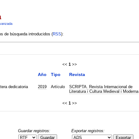
a
vanzada
ios de búsqueda introducidos (
RSS
):
<<
1
>>
Año
Tipo
Revista
ttera dedicatoria
2019
Artículo
SCRIPTA. Revista Internacional de
Literatura i Cultura Medieval i Moderna
<<
1
>>
Guardar registros:
Exportar registros:
Guardar
Exportar