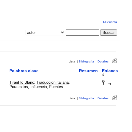
Mi cuenta
Lista
|
Bibliografía
|
Detalles
Palabras clave
Resumen
Enlaces
Tirant lo Blanc
;
Traducción italiana
;
Paratextos
;
Influencia
;
Fuentes
Lista
|
Bibliografía
|
Detalles