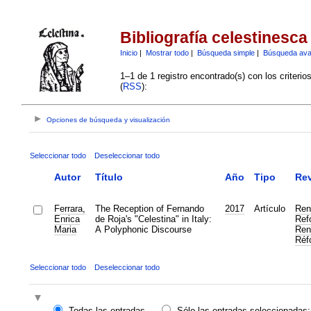
Bibliografía celestinesca
Inicio
|
Mostrar todo
|
Búsqueda simple
|
Búsqueda av
1–1 de 1 registro encontrado(s) con los criteri
(
RSS
):
Opciones de búsqueda y visualización
Seleccionar todo
Deseleccionar todo
Autor
Título
Año
Tipo
Rev
Ferrara,
The Reception of Fernando
2017
Artículo
Ren
Enrica
de Roja's "Celestina" in Italy:
Ref
Maria
A Polyphonic Discourse
Ren
Réf
Seleccionar todo
Deseleccionar todo
Todas las entradas
Sólo las entradas seleccionadas: