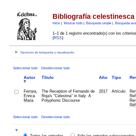
Bibliografía celestinesca
Inicio
|
Mostrar todo
|
Búsqueda simple
|
Búsqueda av
1–1 de 1 registro encontrado(s) con los criteri
(
RSS
):
Opciones de búsqueda y visualización
Seleccionar todo
Deseleccionar todo
Autor
Título
Año
Tipo
Re
Ferrara,
The Reception of Fernando de
2017
Artículo
Ren
Enrica
Roja's "Celestina" in Italy: A
Ref
Maria
Polyphonic Discourse
Ren
Réf
Seleccionar todo
Deseleccionar todo
Todas las entradas
Sólo las entradas seleccionadas: