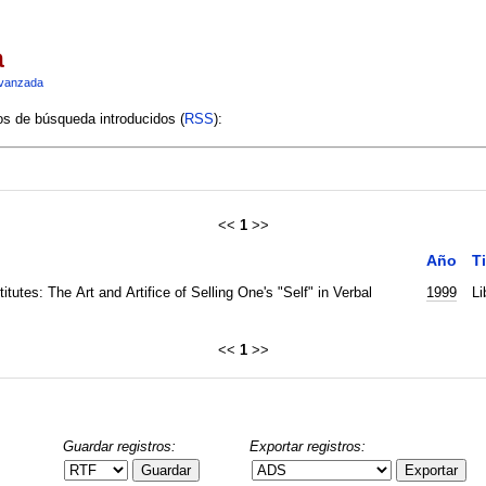
a
vanzada
ios de búsqueda introducidos (
RSS
):
<<
1
>>
Año
T
tutes: The Art and Artifice of Selling One's "Self" in Verbal
1999
Li
<<
1
>>
Guardar registros:
Exportar registros:
Guardar
Exportar