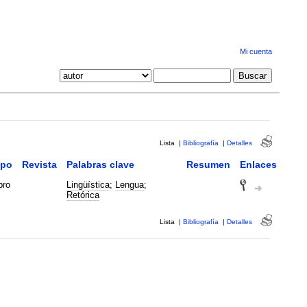
Mi cuenta
Lista
|
Bibliografía
|
Detalles
ipo
Revista
Palabras clave
Resumen
Enlaces
bro
Lingüística
;
Lengua
;
Retórica
Lista
|
Bibliografía
|
Detalles