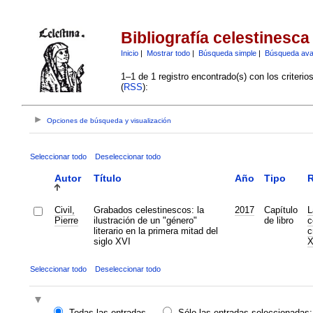
Bibliografía celestinesca
Inicio
|
Mostrar todo
|
Búsqueda simple
|
Búsqueda av
1–1 de 1 registro encontrado(s) con los criteri
(
RSS
):
Opciones de búsqueda y visualización
Seleccionar todo
Deseleccionar todo
Autor
Título
Año
Tipo
R
Civil,
Grabados celestinescos: la
2017
Capítulo
L
Pierre
ilustración de un "género"
de libro
c
literario en la primera mitad del
c
siglo XVI
X
Seleccionar todo
Deseleccionar todo
Todas las entradas
Sólo las entradas seleccionadas: