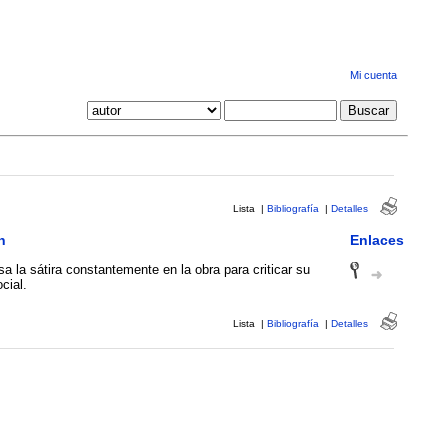
Mi cuenta
Lista
|
Bibliografía
|
Detalles
n
Enlaces
sa la sátira constantemente en la obra para criticar su
cial.
Lista
|
Bibliografía
|
Detalles