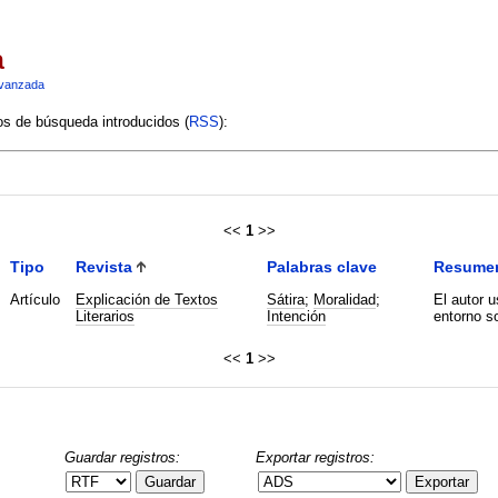
a
vanzada
ios de búsqueda introducidos (
RSS
):
<<
1
>>
Tipo
Revista
Palabras clave
Resume
Artículo
Explicación de Textos
Sátira
;
Moralidad
;
El autor u
Literarios
Intención
entorno so
<<
1
>>
Guardar registros:
Exportar registros:
Guardar
Exportar