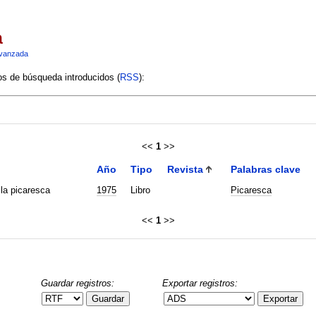
a
vanzada
ios de búsqueda introducidos (
RSS
):
<<
1
>>
Año
Tipo
Revista
Palabras clave
 la picaresca
1975
Libro
Picaresca
<<
1
>>
Guardar registros:
Exportar registros:
Guardar
Exportar