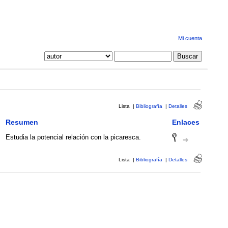
Mi cuenta
Lista
|
Bibliografía
|
Detalles
Resumen
Enlaces
Estudia la potencial relación con la picaresca.
Lista
|
Bibliografía
|
Detalles