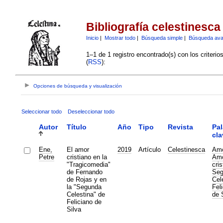
Bibliografía celestinesca
Inicio
|
Mostrar todo
|
Búsqueda simple
|
Búsqueda av
1–1 de 1 registro encontrado(s) con los criteri
(
RSS
):
Opciones de búsqueda y visualización
Seleccionar todo
Deseleccionar todo
Autor
Título
Año
Tipo
Revista
Pal
cla
Ene,
El amor
2019
Artículo
Celestinesca
Am
Petre
cristiano en la
Am
"Tragicomedia"
cris
de Fernando
Seg
de Rojas y en
Cel
la "Segunda
Fel
Celestina" de
de 
Feliciano de
Silva