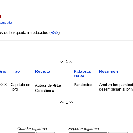
a
vanzada
ios de búsqueda introducidos (
RSS
):
<<
1
>>
Año
Tipo
Revista
Palabras
Resumen
clave
2008
Capítulo de
Paratextos
Analiza los paratext
Autour de �La
libro
desempeñan al princ
Celestina�
<<
1
>>
Guardar registros:
Exportar registros: