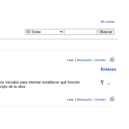
Mi cuenta
Lista
|
Bibliografía
|
Detalles
Enlaces
os iniciales para intentar establecer qué función
ipio de la obra.
Lista
|
Bibliografía
|
Detalles