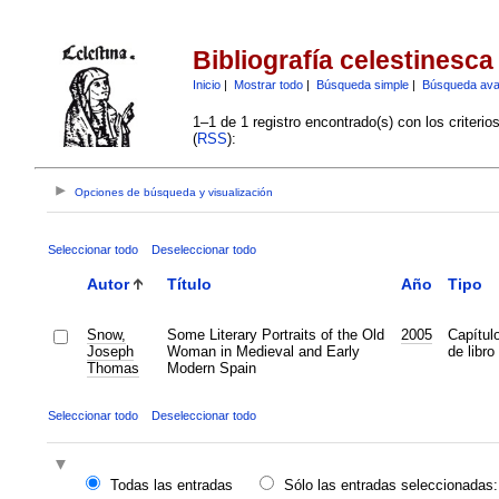
Bibliografía celestinesca
Inicio
|
Mostrar todo
|
Búsqueda simple
|
Búsqueda av
1–1 de 1 registro encontrado(s) con los criteri
(
RSS
):
Opciones de búsqueda y visualización
Seleccionar todo
Deseleccionar todo
Autor
Título
Año
Tipo
Snow,
Some Literary Portraits of the Old
2005
Capítul
Joseph
Woman in Medieval and Early
de libro
Thomas
Modern Spain
Seleccionar todo
Deseleccionar todo
Todas las entradas
Sólo las entradas seleccionadas: