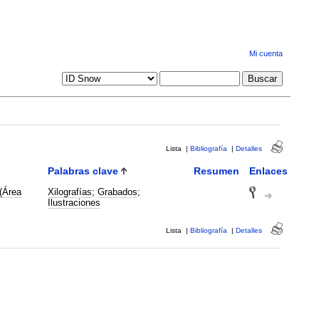
Mi cuenta
Lista
|
Bibliografía
|
Detalles
Palabras clave
Resumen
Enlaces
 (Área
Xilografías
;
Grabados
;
Ilustraciones
Lista
|
Bibliografía
|
Detalles