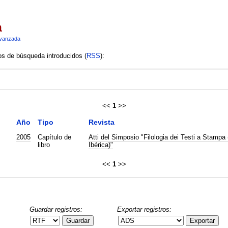
a
vanzada
ios de búsqueda introducidos (
RSS
):
<<
1
>>
Año
Tipo
Revista
2005
Capítulo de
Atti del Simposio "Filologia dei Testi a Stampa
libro
Ibérica)"
<<
1
>>
Guardar registros:
Exportar registros:
Guardar
Exportar