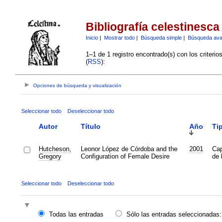
Bibliografía celestinesca
Inicio
|
Mostrar todo
|
Búsqueda simple
|
Búsqueda av
1–1 de 1 registro encontrado(s) con los criteri
(
RSS
):
Opciones de búsqueda y visualización
Seleccionar todo
Deseleccionar todo
Autor
Título
Año
Ti
Hutcheson,
Leonor López de Córdoba and the
2001
Cap
Gregory
Configuration of Female Desire
de 
Seleccionar todo
Deseleccionar todo
Todas las entradas
Sólo las entradas seleccionadas: