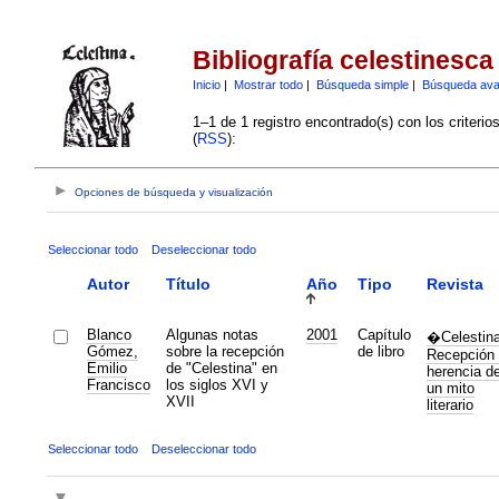
Bibliografía celestinesca
Inicio
|
Mostrar todo
|
Búsqueda simple
|
Búsqueda av
1–1 de 1 registro encontrado(s) con los criteri
(
RSS
):
Opciones de búsqueda y visualización
Seleccionar todo
Deseleccionar todo
Autor
Título
Año
Tipo
Revista
Blanco
Algunas notas
2001
Capítulo
�Celestin
Gómez,
sobre la recepción
de libro
Recepción 
Emilio
de "Celestina" en
herencia d
Francisco
los siglos XVI y
un mito
XVII
literario
Seleccionar todo
Deseleccionar todo