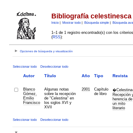
Bibliografía celestinesca
Inicio
|
Mostrar todo
|
Búsqueda simple
|
Búsqueda av
1–1 de 1 registro encontrado(s) con los criteri
(
RSS
):
Opciones de búsqueda y visualización
Seleccionar todo
Deseleccionar todo
Autor
Título
Año
Tipo
Revista
Blanco
Algunas notas
2001
Capítulo
�Celestin
Gómez,
sobre la recepción
de libro
Recepción 
Emilio
de "Celestina" en
herencia de
Francisco
los siglos XVI y
un mito
XVII
literario
Seleccionar todo
Deseleccionar todo