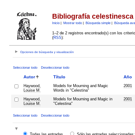
Bibliografía celestinesca
Inicio
|
Mostrar todo
|
Búsqueda simple
|
Búsqueda av
1–2 de 2 registros encontrado(s) con los criter
(
RSS
):
Opciones de búsqueda y visualización
Seleccionar todo
Deseleccionar todo
Autor
Título
Año
Haywood,
Models for Mourning and Magic
2001
Louise M.
Words in "Celestina"
Haywood,
Models for Mourning and Magic in
2001
Louise M.
"Celestina"
Seleccionar todo
Deseleccionar todo
Todas las entradas
Sólo las entradas seleccionadas: