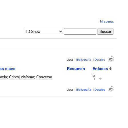
Mi cuenta
Lista
|
Bibliografía
|
Detalles
as clave
Resumen
Enlaces
oxia
;
Criptojudaísmo
;
Converso
Lista
|
Bibliografía
|
Detalles