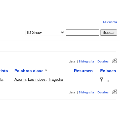
Mi cuenta
Lista
|
Bibliografía
|
Detalles
ista
Palabras clave
Resumen
Enlaces
la
Azorín
;
Las nubes
;
Tragedia
Lista
|
Bibliografía
|
Detalles