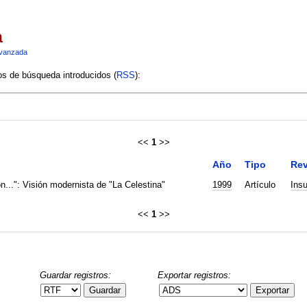
a
vanzada
ios de búsqueda introducidos (
RSS
):
<<
1
>>
Año
Tipo
Rev
n...": Visión modernista de "La Celestina"
1999
Artículo
Insu
<<
1
>>
Guardar registros:
Exportar registros:
Guardar
Exportar