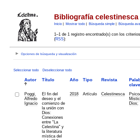
Bibliografía celestinesca
Inicio
|
Mostrar todo
|
Búsqueda simple
|
Búsqueda av
1–1 de 1 registro encontrado(s) con los criteri
(
RSS
):
Opciones de búsqueda y visualización
Seleccionar todo
Deseleccionar todo
Autor
Título
Año
Tipo
Revista
Pala
clav
Poggi,
El fin del
2018
Artículo
Celestinesca
Psico
Alfredo
deseo y el
Misti
Ignacio
comienzo de
Dios
;
la unión con
Dios:
Conexiones
entre "La
Celestina" y
la literatura
mística del