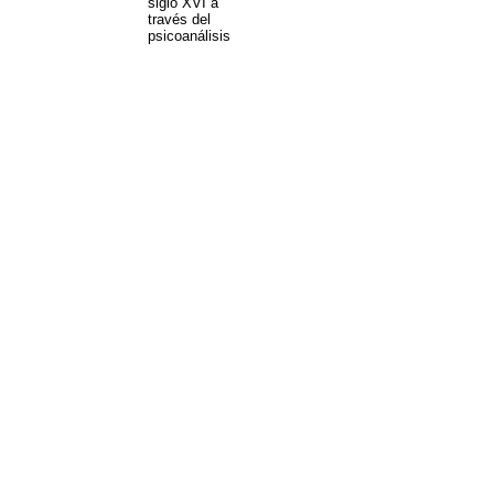
siglo XVI a
través del
psicoanálisis