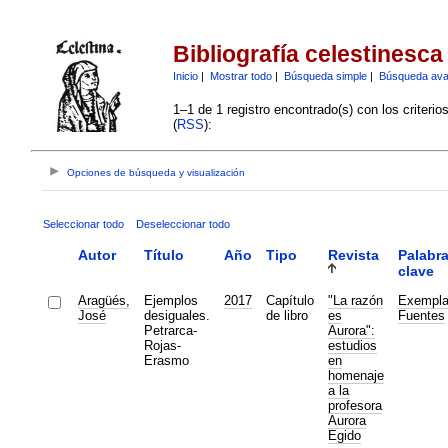
Bibliografía celestinesca
Inicio
|
Mostrar todo
|
Búsqueda simple
|
Búsqueda av
1–1 de 1 registro encontrado(s) con los criteri
(
RSS
):
Opciones de búsqueda y visualización
Seleccionar todo
Deseleccionar todo
Autor
Título
Año
Tipo
Revista
Palabr
clave
Aragüés,
Ejemplos
2017
Capítulo
"La razón
Exempl
José
desiguales.
de libro
es
Fuentes
Petrarca-
Aurora":
Rojas-
estudios
Erasmo
en
homenaje
a la
profesora
Aurora
Egido