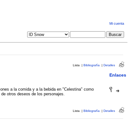
Mi cuenta
Lista
|
Bibliografía
|
Detalles
Enlaces
iones a la comida y a la bebida en "Celestina" como
 de otros deseos de los personajes.
Lista
|
Bibliografía
|
Detalles