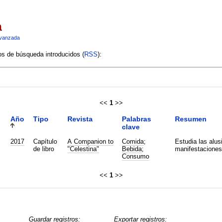
a
vanzada
ios de búsqueda introducidos (
RSS
):
<<
1
>>
Año
Tipo
Revista
Palabras
Resumen
clave
2017
Capítulo
A Companion to
Comida
;
Estudia las alus
de libro
"Celestina"
Bebida
;
manifestaciones
Consumo
<<
1
>>
Guardar registros:
Exportar registros: