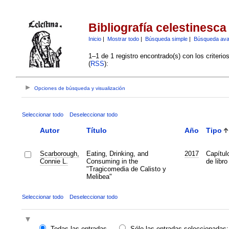
Bibliografía celestinesca
Inicio
|
Mostrar todo
|
Búsqueda simple
|
Búsqueda av
1–1 de 1 registro encontrado(s) con los criteri
(
RSS
):
Opciones de búsqueda y visualización
Seleccionar todo
Deseleccionar todo
Autor
Título
Año
Tipo
Scarborough,
Eating, Drinking, and
2017
Capítul
Connie L.
Consuming in the
de libro
"Tragicomedia de Calisto y
Melibea"
Seleccionar todo
Deseleccionar todo
Todas las entradas
Sólo las entradas seleccionadas: