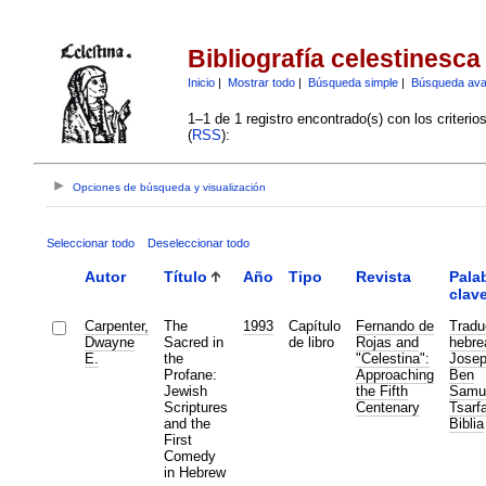
Bibliografía celestinesca
Inicio
|
Mostrar todo
|
Búsqueda simple
|
Búsqueda av
1–1 de 1 registro encontrado(s) con los criteri
(
RSS
):
Opciones de búsqueda y visualización
Seleccionar todo
Deseleccionar todo
Autor
Título
Año
Tipo
Revista
Pala
clav
Carpenter,
The
1993
Capítulo
Fernando de
Tradu
Dwayne
Sacred in
de libro
Rojas and
hebre
E.
the
"Celestina":
Jose
Profane:
Approaching
Ben
Jewish
the Fifth
Samu
Scriptures
Centenary
Tsarfa
and the
Biblia
First
Comedy
in Hebrew