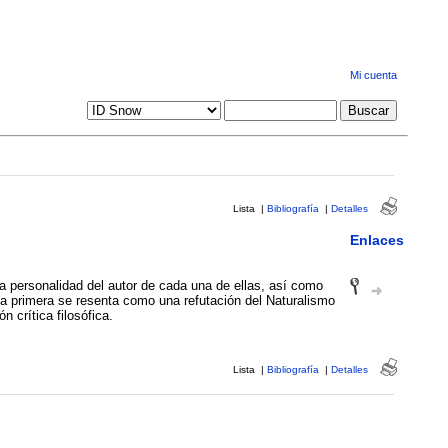
Mi cuenta
Lista
|
Bibliografía
|
Detalles
Enlaces
 la personalidad del autor de cada una de ellas, así como
la primera se resenta como una refutación del Naturalismo
 crítica filosófica.
Lista
|
Bibliografía
|
Detalles