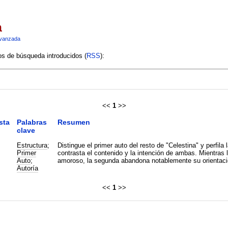
a
vanzada
ios de búsqueda introducidos (
RSS
):
<<
1
>>
sta
Palabras
Resumen
clave
Estructura
;
Distingue el primer auto del resto de "Celestina" y perfila
Primer
contrasta el contenido y la intención de ambas. Mientras 
Auto
;
amoroso, la segunda abandona notablemente su orientación
Autoría
<<
1
>>