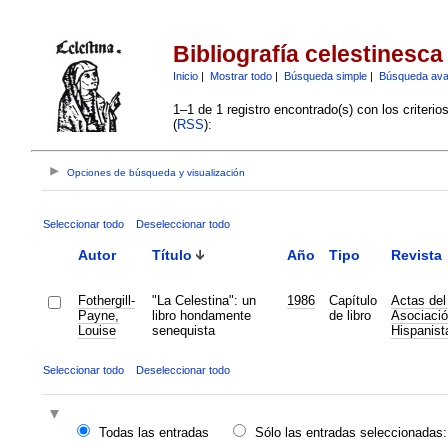
Bibliografía celestinesca
Inicio
|
Mostrar todo
|
Búsqueda simple
|
Búsqueda av
1–1 de 1 registro encontrado(s) con los criteri
(
RSS
):
Opciones de búsqueda y visualización
Seleccionar todo
Deseleccionar todo
Autor
Título
Año
Tipo
Revista
Fothergill-
"La Celestina": un
1986
Capítulo
Actas del
Payne,
libro hondamente
de libro
Asociació
Louise
senequista
Hispanist
Seleccionar todo
Deseleccionar todo
Todas las entradas
Sólo las entradas seleccionadas: