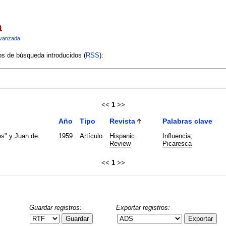
a
vanzada
ios de búsqueda introducidos (
RSS
):
<<
1
>>
Año
Tipo
Revista
Palabras clave
mes" y Juan de
1959
Artículo
Hispanic
Influencia
;
Review
Picaresca
<<
1
>>
Guardar registros:
Exportar registros:
Guardar
Exportar