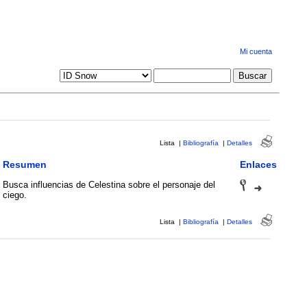
Mi cuenta
Lista
|
Bibliografía
|
Detalles
Resumen
Enlaces
Busca influencias de Celestina sobre el personaje del
ciego.
Lista
|
Bibliografía
|
Detalles