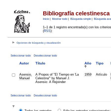
Bibliografía celestinesca
Inicio
|
Mostrar todo
|
Búsqueda simple
|
Búsqueda av
1–1 de 1 registro encontrado(s) con los criteri
(
RSS
):
Opciones de búsqueda y visualización
Seleccionar todo
Deseleccionar todo
Autor
Título
Año
Tipo
Asensio,
A Propos of "El Tiempo en 'La
1959
Artículo
Manuel
Celestina'" by Manuel J.
Asensio: A Rejoinder
Seleccionar todo
Deseleccionar todo
Todas las entradas
Sólo las entradas seleccionadas: