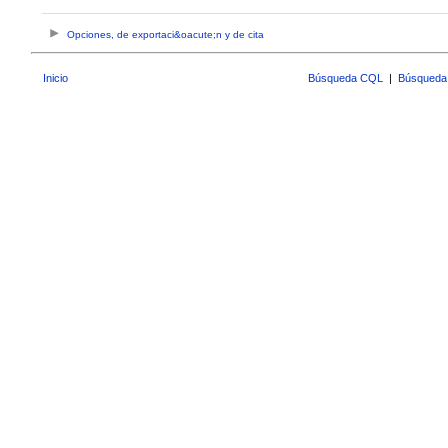
Opciones, de exportaci&oacute;n y de cita
Inicio
Búsqueda CQL
|
Búsqueda