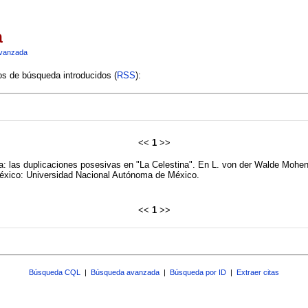
a
vanzada
ios de búsqueda introducidos (
RSS
):
<<
1
>>
a: las duplicaciones posesivas en "La Celestina". En L. von der Walde Moh
éxico: Universidad Nacional Autónoma de México.
<<
1
>>
Búsqueda CQL
|
Búsqueda avanzada
|
Búsqueda por ID
|
Extraer citas