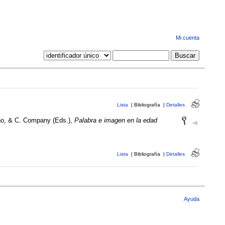
Mi cuenta
Lista
|
Bibliografía
|
Detalles
eno, & C. Company (Eds.),
Palabra e imagen en la edad
Lista
|
Bibliografía
|
Detalles
Ayuda