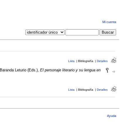
Mi cuenta
Lista
|
Bibliografía
|
Detalles
 Baranda Leturio (Eds.),
El personaje literario y su lengua en
Lista
|
Bibliografía
|
Detalles
Ayuda