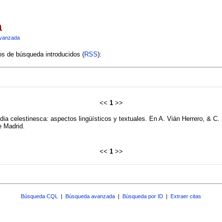
a
vanzada
ios de búsqueda introducidos (
RSS
):
<<
1
>>
dia celestinesca: aspectos lingüísticos y textuales. En A. Vián Herrero, & C.
e Madrid.
<<
1
>>
Búsqueda CQL
|
Búsqueda avanzada
|
Búsqueda por ID
|
Extraer citas