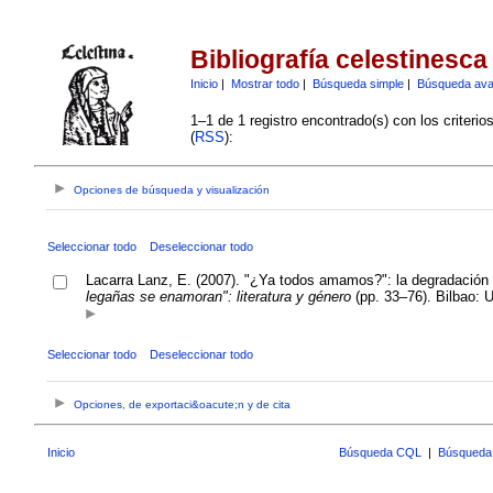
Bibliografía celestinesca
Inicio
|
Mostrar todo
|
Búsqueda simple
|
Búsqueda av
1–1 de 1 registro encontrado(s) con los criteri
(
RSS
):
Opciones de búsqueda y visualización
Seleccionar todo
Deseleccionar todo
Lacarra Lanz, E. (2007). "¿Ya todos amamos?": la degradación 
legañas se enamoran": literatura y género
(pp. 33–76). Bilbao: 
Seleccionar todo
Deseleccionar todo
Opciones, de exportaci&oacute;n y de cita
Inicio
Búsqueda CQL
|
Búsqueda