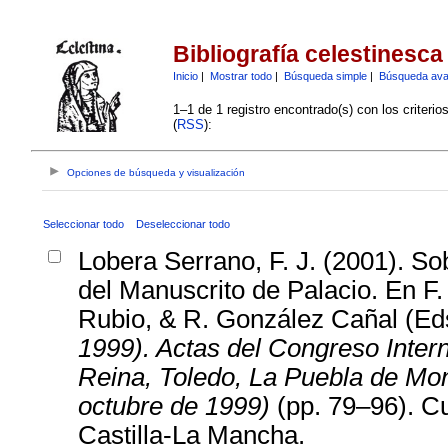
Bibliografía celestinesca
Inicio
|
Mostrar todo
|
Búsqueda simple
|
Búsqueda av
1–1 de 1 registro encontrado(s) con los criteri
(
RSS
):
Opciones de búsqueda y visualización
Seleccionar todo
Deseleccionar todo
Lobera Serrano, F. J. (2001). Sob
del Manuscrito de Palacio. En 
Rubio, & R. González Cañal (Ed
1999). Actas del Congreso Inter
Reina, Toledo, La Puebla de Mon
octubre de 1999)
(pp. 79–96). Cu
Castilla-La Mancha.