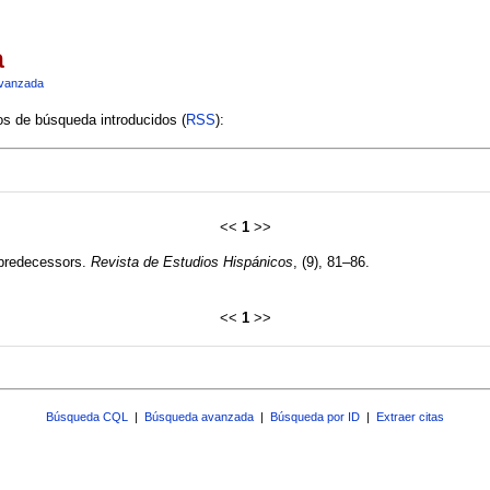
a
vanzada
ios de búsqueda introducidos (
RSS
):
<<
1
>>
s predecessors.
Revista de Estudios Hispánicos
, (9), 81–86.
<<
1
>>
Búsqueda CQL
|
Búsqueda avanzada
|
Búsqueda por ID
|
Extraer citas