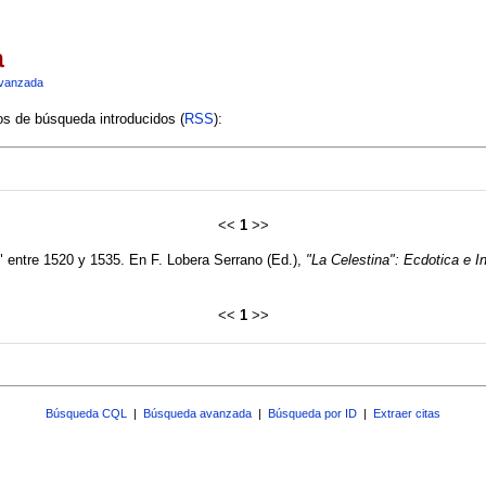
a
vanzada
ios de búsqueda introducidos (
RSS
):
<<
1
>>
a" entre 1520 y 1535. En F. Lobera Serrano (Ed.),
"La Celestina": Ecdotica e I
<<
1
>>
Búsqueda CQL
|
Búsqueda avanzada
|
Búsqueda por ID
|
Extraer citas