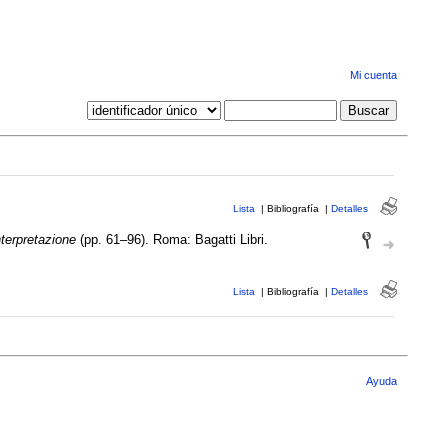
Mi cuenta
Lista
|
Bibliografía
|
Detalles
nterpretazione
(pp. 61–96). Roma: Bagatti Libri.
Lista
|
Bibliografía
|
Detalles
Ayuda