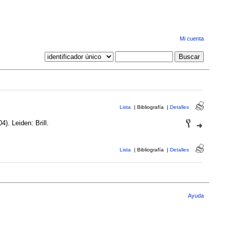
Mi cuenta
Lista
|
Bibliografía
|
Detalles
). Leiden: Brill.
Lista
|
Bibliografía
|
Detalles
Ayuda