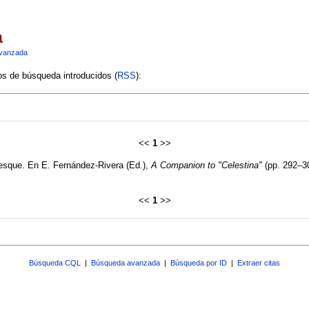
a
vanzada
ios de búsqueda introducidos (
RSS
):
<<
1
>>
resque. En E. Fernández-Rivera (Ed.),
A Companion to "Celestina"
(pp. 292–304
<<
1
>>
Búsqueda CQL
|
Búsqueda avanzada
|
Búsqueda por ID
|
Extraer citas