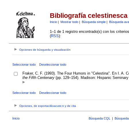
Bibliografía celestinesca
Inicio
|
Mostrar todo
|
Búsqueda simple
|
Búsqueda av
1–1 de 1 registro encontrado(s) con los criteri
(
RSS
):
Opciones de búsqueda y visualización
Seleccionar todo
Deseleccionar todo
Fraker, C. F. (1993). The Four Humors in "Celestina". En I. A. C
the Fifth Centenary
(pp. 129–154). Madison: Hispanic Seminary 
Seleccionar todo
Deseleccionar todo
Opciones, de exportaci&oacute;n y de cita
Inicio
Búsqueda CQL
|
Búsqueda