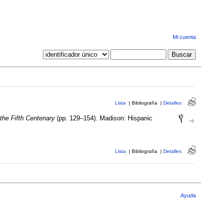
Mi cuenta
Lista
|
Bibliografía
|
Detalles
the Fifth Centenary
(pp. 129–154). Madison: Hispanic
Lista
|
Bibliografía
|
Detalles
Ayuda