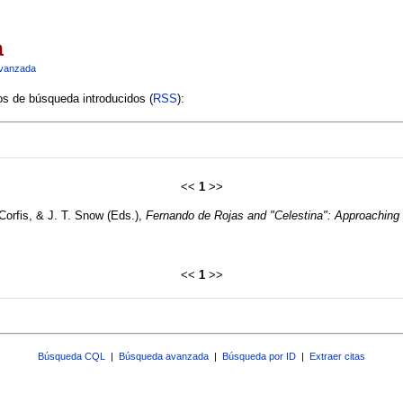
a
vanzada
ios de búsqueda introducidos (
RSS
):
<<
1
>>
 Corfis, & J. T. Snow (Eds.),
Fernando de Rojas and "Celestina": Approaching 
<<
1
>>
Búsqueda CQL
|
Búsqueda avanzada
|
Búsqueda por ID
|
Extraer citas