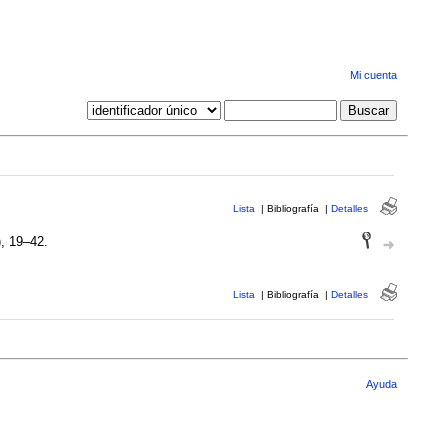
Mi cuenta
Lista
|
Bibliografía
|
Detalles
), 19–42.
Lista
|
Bibliografía
|
Detalles
Ayuda