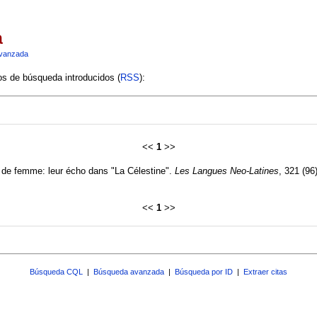
a
vanzada
ios de búsqueda introducidos (
RSS
):
<<
1
>>
 de femme: leur écho dans "La Célestine".
Les Langues Neo-Latines
, 321 (96
<<
1
>>
Búsqueda CQL
|
Búsqueda avanzada
|
Búsqueda por ID
|
Extraer citas