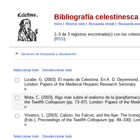
Bibliografía celestinesca
Inicio
|
Mostrar todo
|
Búsqueda simple
|
Búsqueda av
1–3 de 3 registros encontrado(s) con los criter
(
RSS
):
Opciones de búsqueda y visualización
Seleccionar todo
Deseleccionar todo
Lizabe, G. (2003). El manto de Celestina. En A. D. Deyermond,
London: Papers of the Medieval Hispanic Research Seminary.
Mota, C. (2003). Algo más sobre el realismo de la (para)farmac
the Twelfth Colloquium
(pp. 73–87). London: Papers of the Medi
Vivanco, L. (2003). Calisto, his Falcon, and the Ape: The Icon
(Eds.),
Proceedings of the Twelfth Colloquium
(pp. 89–100). Lon
Seleccionar todo
Deseleccionar todo