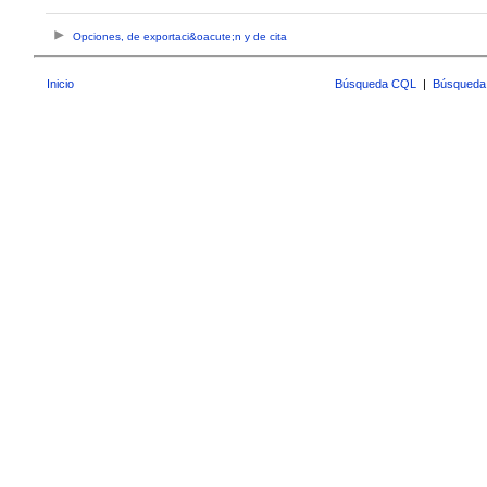
Opciones, de exportaci&oacute;n y de cita
Inicio
Búsqueda CQL
|
Búsqueda