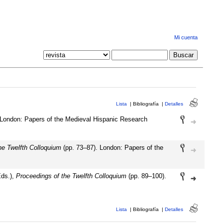
Mi cuenta
Lista
|
Bibliografía
|
Detalles
 London: Papers of the Medieval Hispanic Research
he Twelfth Colloquium
(pp. 73–87). London: Papers of the
Eds.),
Proceedings of the Twelfth Colloquium
(pp. 89–100).
Lista
|
Bibliografía
|
Detalles