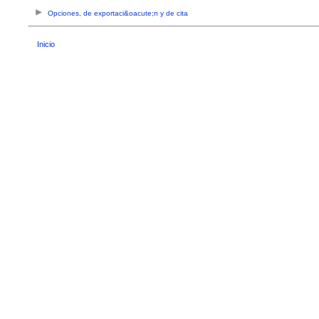
Opciones, de exportaci&oacute;n y de cita
Inicio