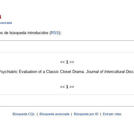
a
vanzada
ios de búsqueda introducidos (
RSS
):
<<
1
>>
 Psychiatric Evaluation of a Classic Closet Drama.
Journal of Intercultural Disc
<<
1
>>
Búsqueda CQL
|
Búsqueda avanzada
|
Búsqueda por ID
|
Extraer citas