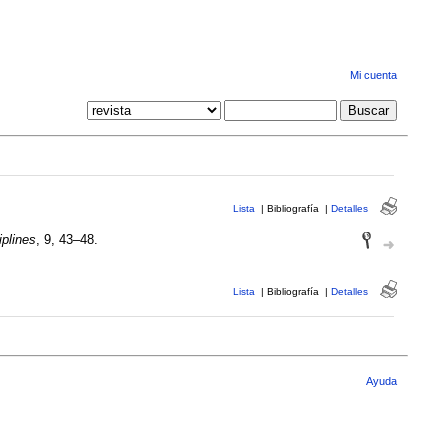
Mi cuenta
Lista
|
Bibliografía
|
Detalles
iplines
, 9, 43–48.
Lista
|
Bibliografía
|
Detalles
Ayuda