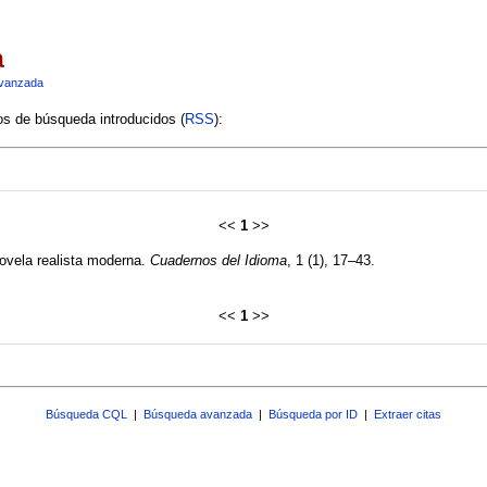
a
vanzada
ios de búsqueda introducidos (
RSS
):
<<
1
>>
novela realista moderna.
Cuadernos del Idioma
, 1 (1), 17–43.
<<
1
>>
Búsqueda CQL
|
Búsqueda avanzada
|
Búsqueda por ID
|
Extraer citas