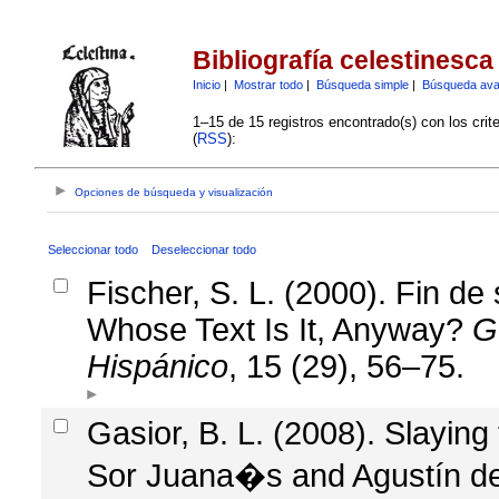
Bibliografía celestinesca
Inicio
|
Mostrar todo
|
Búsqueda simple
|
Búsqueda av
1–15 de 15 registros encontrado(s) con los crit
(
RSS
):
Opciones de búsqueda y visualización
Seleccionar todo
Deseleccionar todo
Fischer, S. L. (2000). Fin de
Whose Text Is It, Anyway?
G
Hispánico
, 15 (29), 56–75.
Gasior, B. L. (2008). Slaying
Sor Juana�s and Agustín de