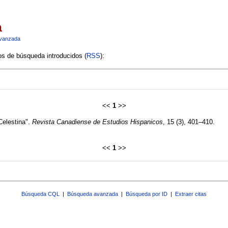
a
vanzada
ios de búsqueda introducidos (
RSS
):
<<
1
>>
Celestina".
Revista Canadiense de Estudios Hispanicos
, 15 (3), 401–410.
<<
1
>>
Búsqueda CQL
|
Búsqueda avanzada
|
Búsqueda por ID
|
Extraer citas