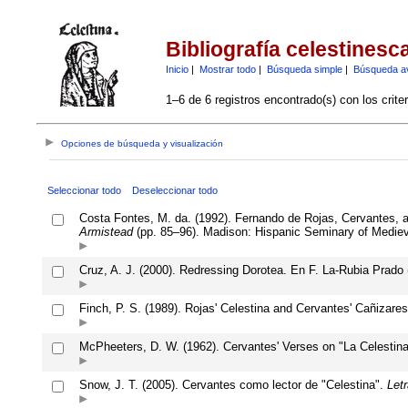
Bibliografía celestinesc
Inicio
|
Mostrar todo
|
Búsqueda simple
|
Búsqueda a
1–6 de 6 registros encontrado(s) con los crite
Opciones de búsqueda y visualización
Seleccionar todo
Deseleccionar todo
Costa Fontes, M. da. (1992). Fernando de Rojas, Cervantes, an
Armistead
(pp. 85–96). Madison: Hispanic Seminary of Mediev
Cruz, A. J. (2000). Redressing Dorotea. En F. La-Rubia Prado 
Finch, P. S. (1989). Rojas' Celestina and Cervantes' Cañizare
McPheeters, D. W. (1962). Cervantes' Verses on "La Celestin
Snow, J. T. (2005). Cervantes como lector de "Celestina".
Let