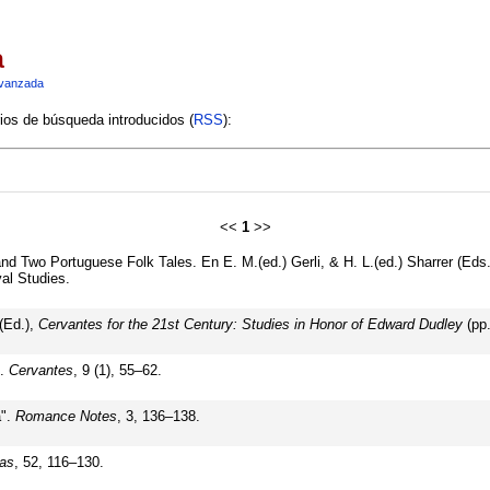
a
vanzada
rios de búsqueda introducidos (
RSS
):
<<
1
>>
d Two Portuguese Folk Tales. En E. M.(ed.) Gerli, & H. L.(ed.) Sharrer (Eds
al Studies.
(Ed.),
Cervantes for the 21st Century: Studies in Honor of Edward Dudley
(pp.
s.
Cervantes
, 9 (1), 55–62.
a".
Romance Notes
, 3, 136–138.
ras
, 52, 116–130.