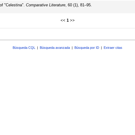
of "Celestina".
Comparative Literature
, 60 (1), 81–95.
<<
1
>>
Búsqueda CQL
|
Búsqueda avanzada
|
Búsqueda por ID
|
Extraer citas