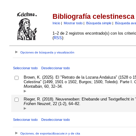
Bibliografía celestinesca
Inicio
|
Mostrar todo
|
Búsqueda simple
|
Búsqueda av
1–2 de 2 registros encontrado(s) con los criter
(
RSS
):
Opciones de búsqueda y visualización
Seleccionar todo
Deseleccionar todo
Brown, K. (2025). El "Retrato de la Lozana Andaluza" (1528 o 
Celestina" (1499, 1501 o 1502, Burgos; 1500, Toledo). Parte I.
C
Montalbán
, 60, 32–34.
Rieger, R. (2018). Neuverwoben: Ehebande und Textgeflecht in 
Frühen Neuzeit
, 22 (1-2), 64–82.
Seleccionar todo
Deseleccionar todo
Opciones, de exportaci&oacute;n y de cita