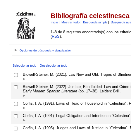
Bibliografía celestinesca
Inicio
|
Mostrar todo
|
Búsqueda simple
|
Búsqueda av
1–8 de 8 registros encontrado(s) con los criter
(
RSS
):
Opciones de búsqueda y visualización
Seleccionar todo
Deseleccionar todo
Bidwell-Steiner, M. (2021). Law New and Old: Tropes of Blindnes
Bidwell-Steiner, M. (2022). Justice, Blindfolded: Law and Crime
Early Modern Spanish Literature
(pp. 17–38). Leiden: Brill.
Corfis, I. A. (1991). Laws of Head of Household in "Celestina".
R
Corfis, I. A. (1991). Legal Obligation and Intention in "Celestina"
Corfis, I. A. (1995). Judges and Laws of Justice in "Celestina