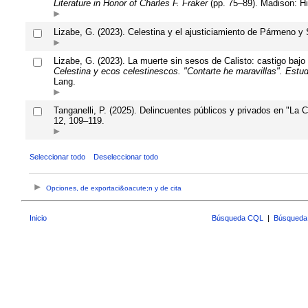
Literature in Honor of Charles F. Fraker
(pp. 75–89). Madison: Hi
Lizabe, G. (2023). Celestina y el ajusticiamiento de Pármeno y
Lizabe, G. (2023). La muerte sin sesos de Calisto: castigo bajo 
Celestina y ecos celestinescos. "Contarte he maravillas". Estu
Lang.
Tanganelli, P. (2025). Delincuentes públicos y privados en "La Cel
12, 109–119.
Seleccionar todo
Deseleccionar todo
Opciones, de exportaci&oacute;n y de cita
Inicio
Búsqueda CQL
|
Búsqueda