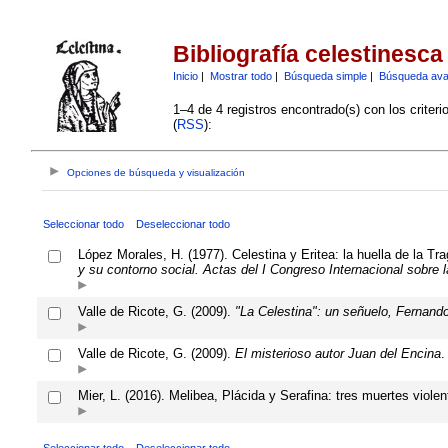
Bibliografía celestinesca
Inicio
|
Mostrar todo
|
Búsqueda simple
|
Búsqueda av
1–4 de 4 registros encontrado(s) con los criter
(
RSS
):
Opciones de búsqueda y visualización
Seleccionar todo
Deseleccionar todo
López Morales, H. (1977). Celestina y Eritea: la huella de la Tr
y su contorno social. Actas del I Congreso Internacional sobre l
Valle de Ricote, G. (2009).
"La Celestina": un señuelo, Fernando
Valle de Ricote, G. (2009).
El misterioso autor Juan del Encina
.
Mier, L. (2016). Melibea, Plácida y Serafina: tres muertes violen
Seleccionar todo
Deseleccionar todo