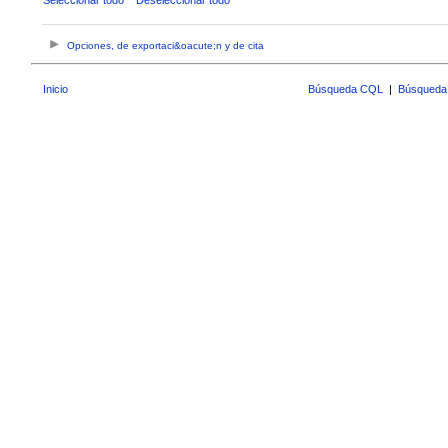
Opciones, de exportaci&oacute;n y de cita
Inicio
Búsqueda CQL
|
Búsqueda