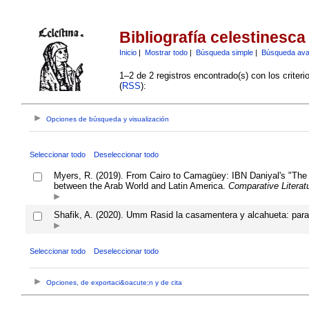
Bibliografía celestinesca
Inicio
|
Mostrar todo
|
Búsqueda simple
|
Búsqueda av
1–2 de 2 registros encontrado(s) con los criter
(
RSS
):
Opciones de búsqueda y visualización
Seleccionar todo
Deseleccionar todo
Myers, R. (2019). From Cairo to Camagüey: IBN Daniyal's "The 
between the Arab World and Latin America.
Comparative Literat
Shafik, A. (2020). Umm Rasid la casamentera y alcahueta: para
Seleccionar todo
Deseleccionar todo
Opciones, de exportaci&oacute;n y de cita